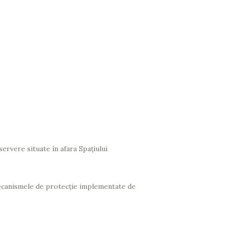
ervere situate în afara Spațiului
mecanismele de protecție implementate de