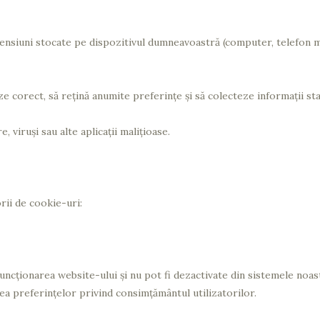
mensiuni stocate pe dispozitivul dumneavoastră (computer, telefon mo
 corect, să rețină anumite preferințe și să colecteze informații sta
viruși sau alte aplicații malițioase.
rii de cookie-uri:
ncționarea website-ului și nu pot fi dezactivate din sistemele noast
a preferințelor privind consimțământul utilizatorilor.