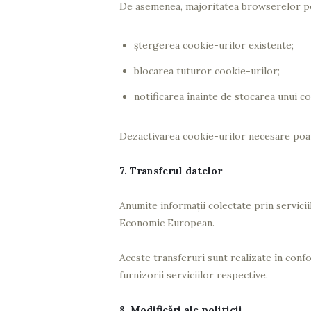
De asemenea, majoritatea browserelor p
ștergerea cookie-urilor existente;
blocarea tuturor cookie-urilor;
notificarea înainte de stocarea unui co
Dezactivarea cookie-urilor necesare poat
7. Transferul datelor
Anumite informații colectate prin servici
Economic European.
Aceste transferuri sunt realizate în con
furnizorii serviciilor respective.
8. Modificări ale politicii