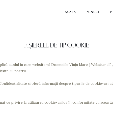
ACASA
VINURI
P
FIȘIERELE DE TIP COOKIE
lică modul în care website-ul Domeniile Vînju Mare („Website-ul”, „n
ebsite-ul nostru.
onfidențialitate și oferă informații despre tipurile de cookie-uri uti
mat cu privire la utilizarea cookie-urilor în conformitate cu această 