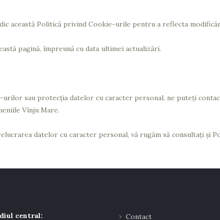
c această Politică privind Cookie-urile pentru a reflecta modificări
ceastă pagină, împreună cu data ultimei actualizări.
-urilor sau protecția datelor cu caracter personal, ne puteți contac
eniile Vînju Mare.
lucrarea datelor cu caracter personal, vă rugăm să consultați și Pol
diul central:
Contact