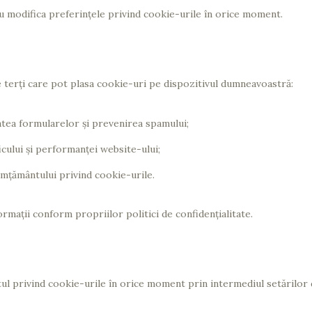
au modifica preferințele privind cookie-urile în orice moment.
de terți care pot plasa cookie-uri pe dispozitivul dumneavoastră:
ea formularelor și prevenirea spamului;
icului și performanței website-ului;
mțământului privind cookie-urile.
rmații conform propriilor politici de confidențialitate.
l privind cookie-urile în orice moment prin intermediul setărilor 