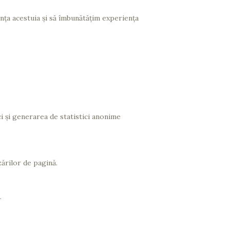
nța acestuia și să îmbunătățim experiența
ci și generarea de statistici anonime
ărilor de pagină.
.