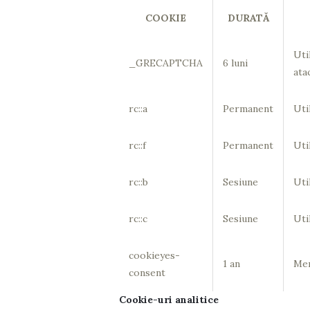
COOKIE
DURATĂ
Uti
_GRECAPTCHA
6 luni
ata
rc::a
Permanent
Uti
rc::f
Permanent
Uti
rc::b
Sesiune
Uti
rc::c
Sesiune
Uti
cookieyes-
1 an
Mem
consent
Cookie-uri analitice