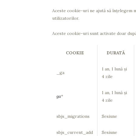
Aceste cookie-uri ne ajută să înțelegem m
utilizatorilor.
Aceste cookie-uri sunt activate doar du
COOKIE
DURATĂ
1 an, 1 lună și
_ga
4 zile
1 an, 1 lună și
ga
*
4 zile
sbjs_migrations
Sesiune
sbjs_current_add
Sesiune