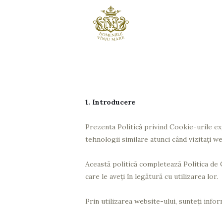
Acasa
Vinuri
Podgoria &
Crama
1. Introducere
Contact
Prezenta Politică privind Cookie-urile exp
tehnologii similare atunci când vizitați w
Această politică completează Politica de C
care le aveți în legătură cu utilizarea lor.
Prin utilizarea website-ului, sunteți infor