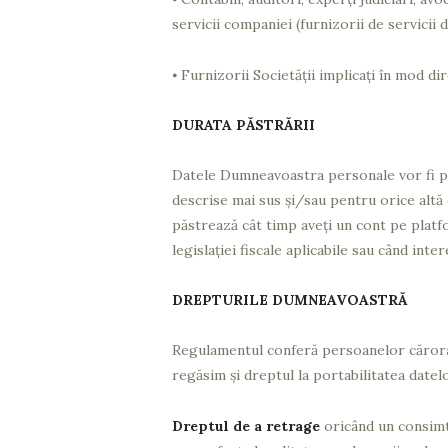
servicii companiei (furnizorii de servicii 
⦁
Furnizorii Societății implicați în mod d
DURATA PĂSTRĂRII
Datele Dumneavoastra personale vor fi p
descrise mai sus și/sau pentru orice altă 
păstrează cât timp aveți un cont pe platf
legislației fiscale aplicabile sau când int
DREPTURILE DUMNEAVOASTRĂ
Regulamentul conferă persoanelor cărora l
regăsim şi dreptul la portabilitatea datelo
Dreptul de a retrage
oricând un consimt