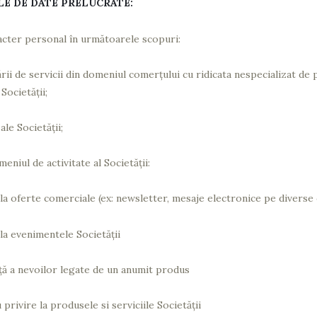
LE DE DATE PRELUCRATE:
acter personal în următoarele scopuri:
ii de servicii din domeniul comerțului cu ridicata nespecializat de 
 Societății;
le Societății;
niul de activitate al Societății:
la oferte comerciale (ex: newsletter, mesaje electronice pe diverse 
la evenimentele Societății
ță a nevoilor legate de un anumit produs
privire la produsele si serviciile Societății