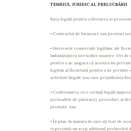
TEMEIUL JURIDIC AL PRELUCRĂRII
Baza legală pentru colectarea si procesa
⦁
Contractul de furnizare sau prestari ser
⦁
Interesele comerciale legitime ale Societ
îmbunătățirea serviciilor noastre. Ori de
pentru a ne asigura că acestea nu prevalea
legitim al Societatii pentru a ne permite 
activitati ilegale sau care prejudiciaza So
⦁
Conformarea cu o cerință legală imperativă
perioadele de păstrare), proceduri, și dre
prestate; sau
⦁
În plus, în masura în care aţi fost de a
reprezintă un scop aditional prelucrării d