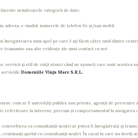
lucrate următoarele categorii de date:
a, adresa, e-mailul, numerele de telefon fix și/sau mobil.
sau înregistrarea unui apel pe care l-ați făcut către unul dintre cent
are transmise sau alte evidențe ale unui contact cu noi
, servicii și stil de viață atunci când ne spuneți care sunt acestea 
 serviciile
Domeniile Vînju Mare S.R.L.
surse, cum ar fi autorităţi publice sau private, agenții de prevenire 
te referitoare la interese, precum și comportamentul la navigarea o
, convorbirea cu consultanții noștri ar putea fi înregistrată și trans
 continuați apelul cu consultanții noștri. În cazul în care nu doriți a