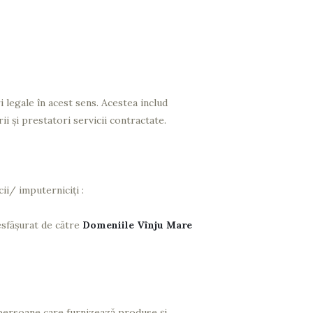
 legale în acest sens. Acestea includ
ii și prestatori servicii contractate.
ii/ imputerniciți :
esfășurat de către
Domeniile Vînju Mare
țe persoane care furnizează produse și