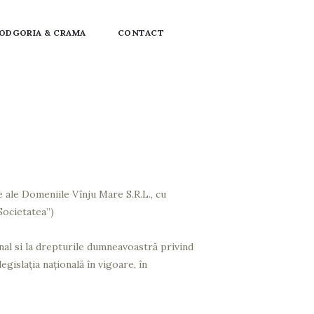
ODGORIA & CRAMA
CONTACT
 ale Domeniile Vînju Mare S.R.L., cu
Societatea”)
al si la drepturile dumneavoastră privind
islația națională în vigoare, în