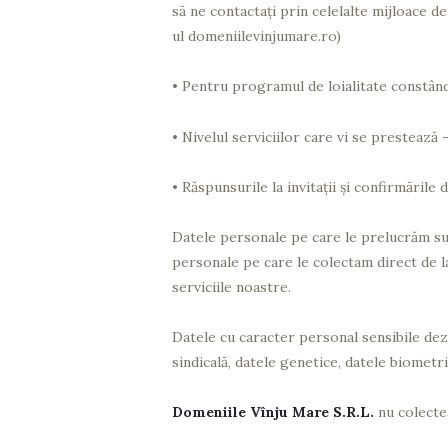
să ne contactați prin celelalte mijloace 
ul domeniilevinjumare.ro)
• Pentru programul de loialitate constând 
• Nivelul serviciilor care vi se prestează
• Răspunsurile la invitaţii şi confirmările
Datele personale pe care le prelucrăm sunt
personale pe care le colectam direct de l
serviciile noastre.
Datele cu caracter personal sensibile dezvă
sindicală, datele genetice, datele biometri
Domeniile Vînju Mare S.R.L.
nu colectea