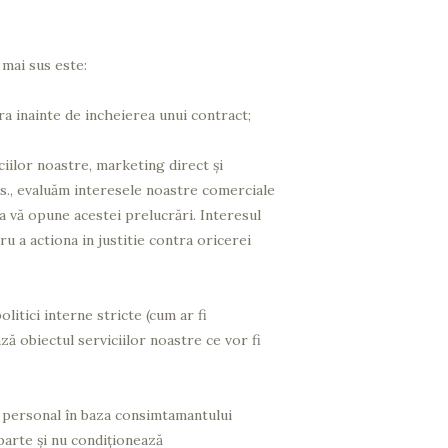
 mai sus este:
a inainte de incheierea unui contract;
ciilor noastre, marketing direct și
vs., evaluăm interesele noastre comerciale
 a vă opune acestei prelucrări. Interesul
u a actiona in justitie contra oricerei
litici interne stricte (cum ar fi
ză obiectul serviciilor noastre ce vor fi
r personal în baza consimtamantului
parte şi nu condiţionează