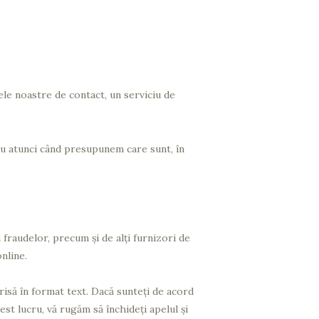
rele noastre de contact, un serviciu de
sau atunci când presupunem care sunt, în
a fraudelor, precum și de alți furnizori de
nline.
crisă în format text. Dacă sunteți de acord
cest lucru, vă rugăm să închideți apelul și