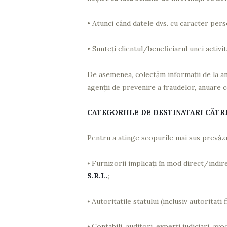
• Atunci când datele dvs. cu caracter pers
• Sunteți clientul/beneficiarul unei acti
De asemenea, colectăm informații de la anu
agenții de prevenire a fraudelor, anuare co
CATEGORIILE DE DESTINATARI CĂTR
Pentru a atinge scopurile mai sus prevăzu
⦁
Furnizorii implicați în mod direct/indir
S.R.L.
;
⦁
Autoritatile statului (inclusiv autoritati f
⦁
Contabili, auditori, experți judiciari, av