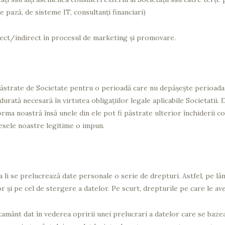
de pază, de sisteme IT, consultanți financiari)
irect/indirect în procesul de marketing și promovare.
ăstrate de Societate pentru o perioadă care nu depășește perioada
durată necesară în virtutea obligațiilor legale aplicabile Societatii
orma noastră însă unele din ele pot fi păstrate ulterior închiderii 
eresele noastre legitime o impun.
i se prelucrează date personale o serie de drepturi. Astfel, pe lân
r şi pe cel de stergere a datelor. Pe scurt, drepturile pe care le ave
amânt dat în vederea opririi unei prelucrari a datelor care se baz