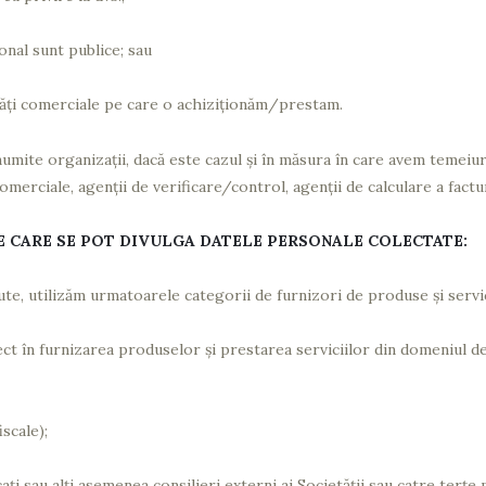
onal sunt publice; sau
vități comerciale pe care o achiziționăm/prestam.
mite organizații, dacă este cazul și în măsura în care avem temeiuri
merciale, agenții de verificare/control, agenții de calculare a factur
E CARE SE POT DIVULGA DATELE PERSONALE COLECTATE:
te, utilizăm urmatoarele categorii de furnizori de produse și servic
ect în furnizarea produselor și prestarea serviciilor din domeniul d
iscale);
ocați sau alți asemenea consilieri externi ai Societății sau catre ter