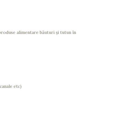
produse alimentare băuturi și tutun în
canale etc)