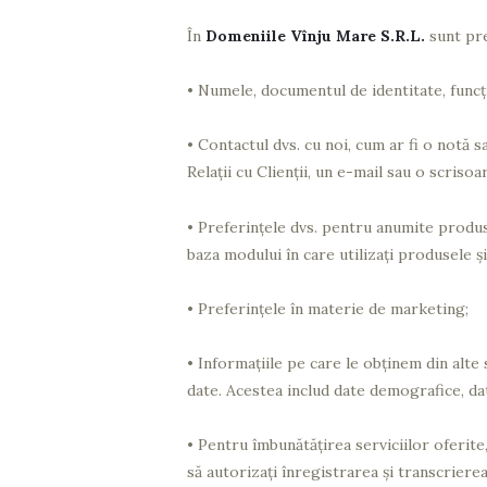
În
Domeniile Vînju Mare S.R.L.
sunt pre
• Numele, documentul de identitate, funcţi
• Contactul dvs. cu noi, cum ar fi o notă 
Relaţii cu Clienţii, un e-mail sau o scriso
• Preferințele dvs. pentru anumite produse
baza modului în care utilizați produsele și
• Preferinţele în materie de marketing;
• Informațiile pe care le obținem din alte 
date. Acestea includ date demografice, da
• Pentru îmbunătățirea serviciilor oferite
să autorizați înregistrarea și transcrierea,