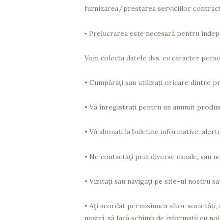
furnizarea/prestarea serviciilor contrac
⦁
Prelucrarea este necesară pentru îndepli
Vom colecta datele dvs. cu caracter perso
• Cumpărați sau utilizați oricare dintre pr
• Vă înregistrați pentru un anumit produs
• Vă abonați la buletine informative, alerte
• Ne contactați prin diverse canale, sau ne
• Vizitați sau navigați pe site-ul nostru s
• Ați acordat permisiunea altor societăți, 
noștri, să facă schimb de informații cu noi 