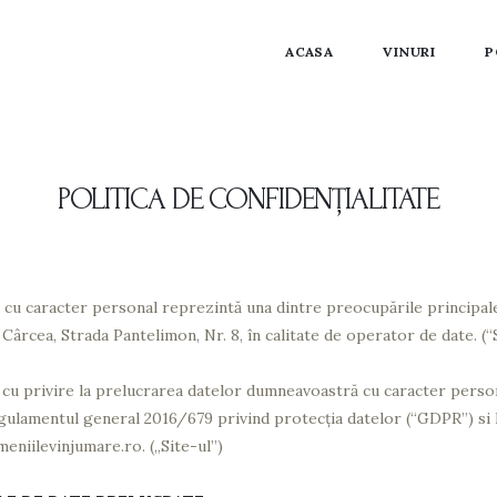
ACASA
VINURI
P
POLITICA DE CONFIDENȚIALITATE
cu caracter personal reprezintă una dintre preocupările principale
 Cârcea, Strada Pantelimon, Nr. 8, în calitate de operator de date. (“
 cu privire la prelucrarea datelor dumneavoastră cu caracter person
ulamentul general 2016/679 privind protecția datelor (“GDPR”) si leg
meniilevinjumare.ro. („Site-ul”)