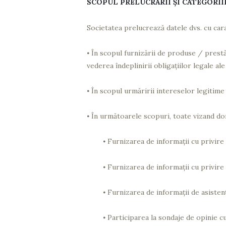
SCOPUL PRELUCRĂRII ȘI CATEGORII
Societatea prelucrează datele dvs. cu car
⦁
În scopul furnizării de produse / prestăr
vederea îndeplinirii obligațiilor legale ale
⦁
În scopul urmăririi intereselor legitime a
⦁
În următoarele scopuri, toate vizand dome
⦁
Furnizarea de informații cu privire 
⦁
Furnizarea de informații cu privire 
⦁
Furnizarea de informații de asisten
⦁
Participarea la sondaje de opinie cu 