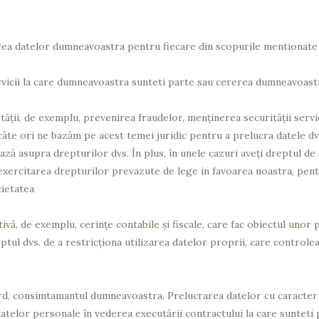
rea datelor dumneavoastra pentru fiecare din scopurile mentionate
vicii la care dumneavoastra sunteti parte sau cererea dumneavoastr
ății, de exemplu, prevenirea fraudelor, menținerea securității servi
 câte ori ne bazăm pe acest temei juridic pentru a prelucra datele d
ză asupra drepturilor dvs. În plus, în unele cazuri aveți dreptul de
exercitarea drepturilor prevazute de lege in favoarea noastra, pentr
cietatea
, de exemplu, cerințe contabile și fiscale, care fac obiectul unor po
ptul dvs. de a restricționa utilizarea datelor proprii, care controlea
cord, consimtamantul dumneavoastra. Prelucrarea datelor cu caracte
atelor personale în vederea executării contractului la care sunteti 