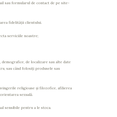
il sau formularul de contact de pe site-
a fidelităţii clientului.
cta serviciile noastre;
e, demografice, de localizare sau alte date
ru, sau când folosiţi produsele sau
ingerile religioase şi filozofice, afilierea
 orientarea sexuală.
l sensibile pentru a le stoca.