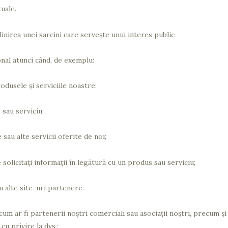
tuale.
nirea unei sarcini care servește unui interes public
nal atunci când, de exemplu:
odusele și serviciile noastre;
 sau serviciu;
 sau alte servicii oferite de noi;
 solicitați informații în legătură cu un produs sau serviciu;
au alte site-uri partenere.
cum ar fi partenerii noștri comerciali sau asociații noștri, precum și
cu privire la dvs.;