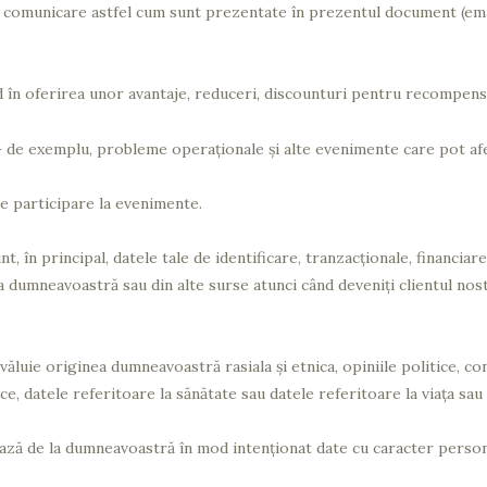
de comunicare astfel cum sunt prezentate în prezentul document (ema
în oferirea unor avantaje, reduceri, discounturi pentru recompensare
 – de exemplu, probleme operaţionale și alte evenimente care pot afe
 de participare la evenimente.
, în principal, datele tale de identificare, tranzacţionale, financiar
a dumneavoastră sau din alte surse atunci când deveniţi clientul nost
luie originea dumneavoastră rasiala şi etnica, opiniile politice, conv
ce, datele referitoare la sănătate sau datele referitoare la viaţa sau
ză de la dumneavoastră în mod intenţionat date cu caracter persona