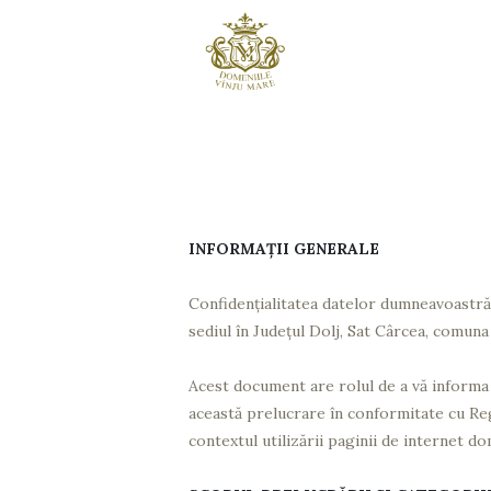
Acasa
Vinuri
Podgoria &
Crama
Contact
INFORMAȚII GENERALE
Confidențialitatea datelor dumneavoastră 
sediul în Județul Dolj, Sat Cârcea, comuna
Acest document are rolul de a vă informa
această prelucrare în conformitate cu Reg
contextul utilizării paginii de internet do