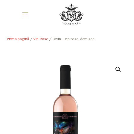
Acasa
Vinuri
Podgoria & Crama
Contact
Prima pagină
/
Vin Rose
/ Divin – vin rose, demisec